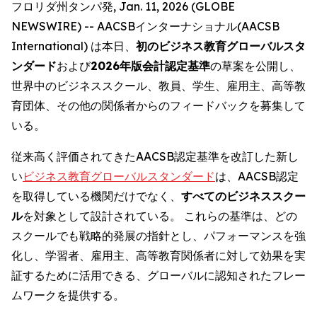
フロリダ州タンパ発, Jan. 11, 2026 (GLOBE
NEWSWIRE) -- AACSBインターナショナル(AACSB
International) は本日、
初のビジネス教育グローバルスタ
ンダード
および
2026年版会計認定基準
の草案を公開し、
世界中のビジネススクール、教員、学生、雇用主、高等教
育団体、その他の関係者からのフィードバックを募集して
いる。
従来高く評価されてきたAACSB認定基準を改訂した新し
い
ビジネス教育グローバルスタンダード
は、AACSB認定
を取得している機関だけでなく、
すべてのビジネススクー
ル
を対象として設計されている。 これらの基準は、どの
スクールでも戦略的発展の指針とし、パフォーマンスを強
化し、学習者、雇用主、高等教育関係者に対して効果を実
証するために活用できる、グローバルに認知されたフレー
ムワークを提供する。