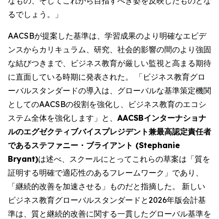
なもの、そしてこれから目指すべき姿を反映したものとな
るでしょう。」
AACSBが提案した基準は、学習成果のより明確なエビデ
ンスからカリキュラム、研究、社会的影響の間のより強固
な結びつきまで、ビジネス教育が厳しい監視と高まる期待
に直面している時期に発表された。 「ビジネス教育グロ
ーバルスタンダードの導入は、グローバルな基準策定機関
としてのAACSBの役割を強化し、ビジネス教育のエコシ
ステム全体を強化します」と、
AACSBインターナショナ
ルのエグゼクティブバイスプレジデント兼最高認定責任者
であるステファニー・ブライアント (Stephanie
Bryant)
は述べ、スクールにとってこれらの草案は「質を
証明する明確で適応性のあるフレームワーク」であり、
「継続的改善を加速させる」ものだと指摘した。 新しい
ビジネス教育グローバルスタンダードと2026年版会計基
準は、質と継続的改善に関する一貫したグローバル基準を