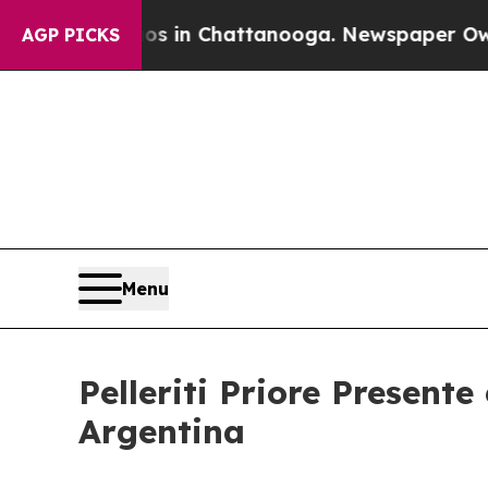
haos in Chattanooga. Newspaper Owner Calls th
AGP PICKS
Menu
Pelleriti Priore Present
Argentina