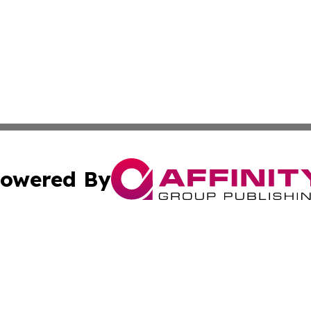
owered By
ubmit Press Release
Terms & Conditions
Copyright/DMCA
tics Inc. dba Affinity Group Publishing & SMB in Action. A
Cookie Settings / Your Privacy Choices