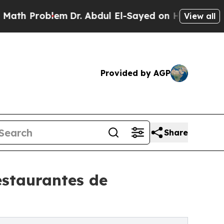
lem
Dr. Abdul El-Sayed on Historic Michigan Win: 
View all
Provided by AGP
Share
Restaurantes de